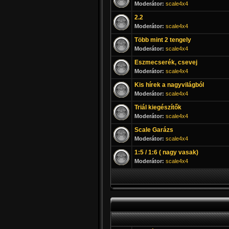
Moderátor:
scale4x4
2.2
Moderátor:
scale4x4
Több mint 2 tengely
Moderátor:
scale4x4
Eszmecserék, csevej
Moderátor:
scale4x4
Kis hírek a nagyvilágból
Moderátor:
scale4x4
Triál kiegészítők
Moderátor:
scale4x4
Scale Garázs
Moderátor:
scale4x4
1:5 / 1:6 ( nagy vasak)
Moderátor:
scale4x4