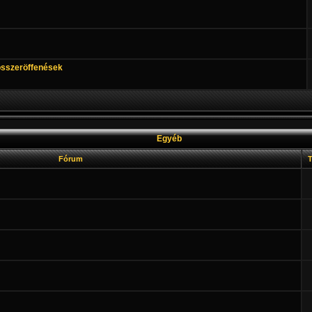
 összeröffenések
Egyéb
Fórum
T