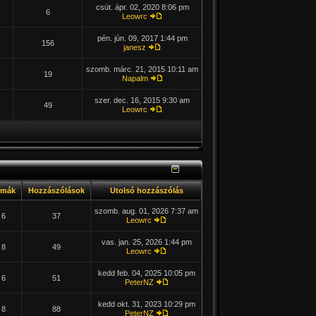
csüt. ápr. 02, 2020 8:06 pm
6
Leowrc
pén. jún. 09, 2017 1:44 pm
156
janesz
szomb. márc. 21, 2015 10:11 am
19
Napalm
szer. dec. 16, 2015 9:30 am
49
Leowrc
émák
Hozzászólások
Utolsó hozzászólás
szomb. aug. 01, 2026 7:37 am
6
37
Leowrc
vas. jan. 25, 2026 1:44 pm
8
49
Leowrc
kedd feb. 04, 2025 10:05 pm
6
51
PeterNZ
kedd okt. 31, 2023 10:29 pm
8
88
PeterNZ