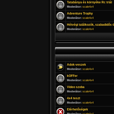
Tatabánya és környéke Rc triál
Moderátor:
scale4x4
Adventure Trophy
Moderátor:
scale4x4
Hétvégi találkozók, szabadidős
Moderátor:
scale4x4
Adok-veszek
Moderátor:
scale4x4
kOFFer
Moderátor:
scale4x4
Video szoba
Moderátor:
scale4x4
4x4 teszt
Moderátor:
scale4x4
Elérhetőségek
Moderátor:
scale4x4