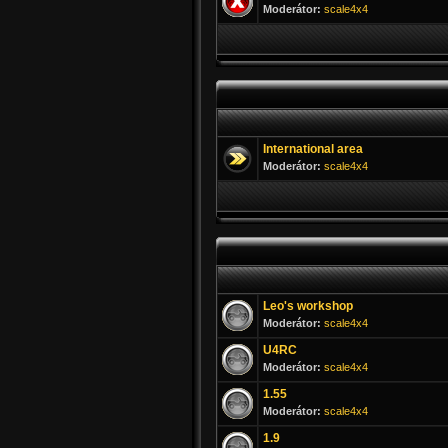
Moderátor:
scale4x4
International area
Moderátor:
scale4x4
Leo's workshop
Moderátor:
scale4x4
U4RC
Moderátor:
scale4x4
1.55
Moderátor:
scale4x4
1.9