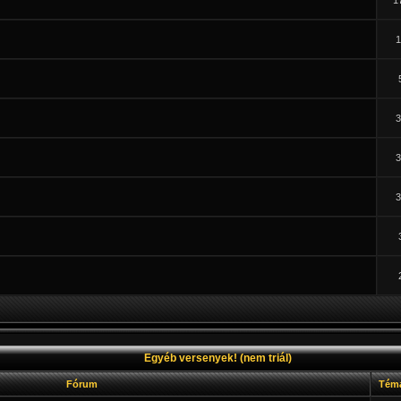
1
1
3
3
3
Egyéb versenyek! (nem triál)
Fórum
Tém