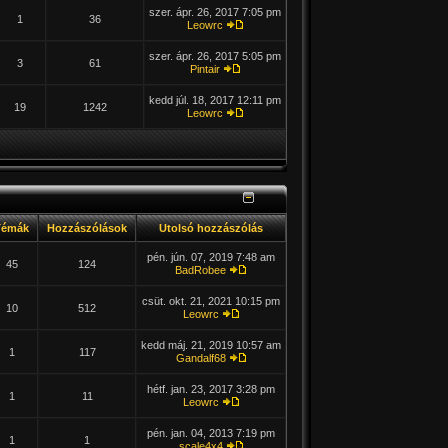
szer. ápr. 26, 2017 7:05 pm
1
36
Leowrc
szer. ápr. 26, 2017 5:05 pm
3
61
Pintair
kedd júl. 18, 2017 12:11 pm
19
1242
Leowrc
émák
Hozzászólások
Utolsó hozzászólás
pén. jún. 07, 2019 7:48 am
45
124
BadRobee
csüt. okt. 21, 2021 10:15 pm
10
512
Leowrc
kedd máj. 21, 2019 10:57 am
1
117
Gandalf68
hétf. jan. 23, 2017 3:28 pm
1
11
Leowrc
pén. jan. 04, 2013 7:19 pm
1
1
scale4x4