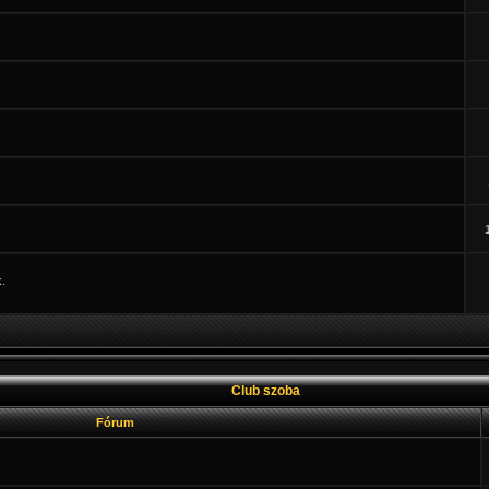
.
Club szoba
Fórum