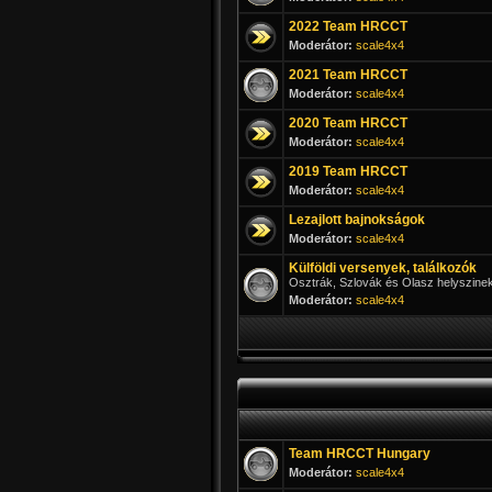
2022 Team HRCCT
Moderátor:
scale4x4
2021 Team HRCCT
Moderátor:
scale4x4
2020 Team HRCCT
Moderátor:
scale4x4
2019 Team HRCCT
Moderátor:
scale4x4
Lezajlott bajnokságok
Moderátor:
scale4x4
Külföldi versenyek, találkozók
Osztrák, Szlovák és Olasz helyszinek
Moderátor:
scale4x4
Team HRCCT Hungary
Moderátor:
scale4x4