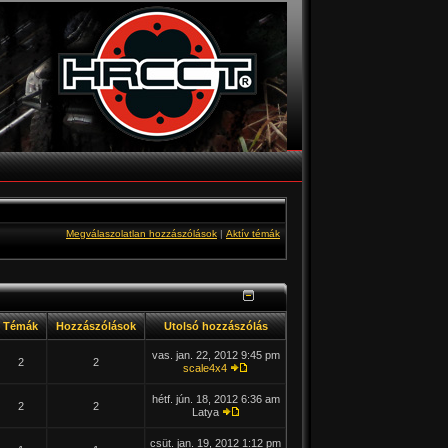
Megválaszolatlan hozzászólások
|
Aktív témák
Témák
Hozzászólások
Utolsó hozzászólás
vas. jan. 22, 2012 9:45 pm
2
2
scale4x4
hétf. jún. 18, 2012 6:36 am
2
2
Latya
csüt. jan. 19, 2012 1:12 pm