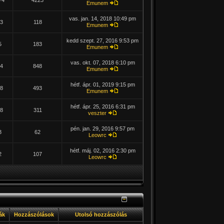
74
4223
Emunem
vas. jan. 14, 2018 10:49 pm
3
118
Emunem
kedd szept. 27, 2016 9:53 pm
5
183
Emunem
vas. okt. 07, 2018 6:10 pm
4
848
Emunem
hétf. ápr. 01, 2019 9:15 pm
8
493
Emunem
hétf. ápr. 25, 2016 6:31 pm
8
311
veszter
pén. jan. 29, 2016 9:57 pm
3
62
Leowrc
hétf. máj. 02, 2016 2:30 pm
2
107
Leowrc
ák
Hozzászólások
Utolsó hozzászólás