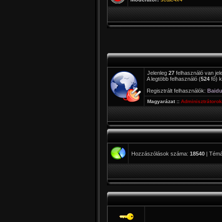
Jelenleg
27
felhasználó van jele
A legtöbb felhasználó (
524
fő) k
Regisztrált felhasználók:
Baidu
Magyarázat ::
Adminisztrátorok
Hozzászólások száma:
18540
| Tém