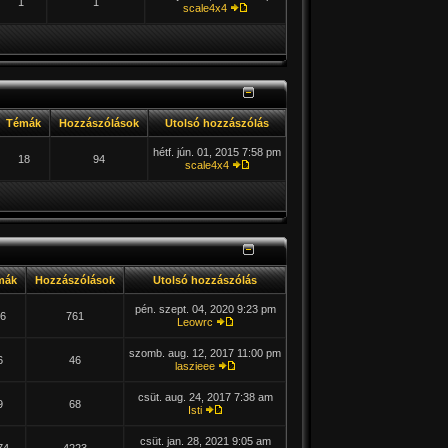
1
1
scale4x4
Témák
Hozzászólások
Utolsó hozzászólás
hétf. jún. 01, 2015 7:58 pm
18
94
scale4x4
mák
Hozzászólások
Utolsó hozzászólás
pén. szept. 04, 2020 9:23 pm
6
761
Leowrc
szomb. aug. 12, 2017 11:00 pm
6
46
laszieee
csüt. aug. 24, 2017 7:38 am
9
68
Isti
csüt. jan. 28, 2021 9:05 am