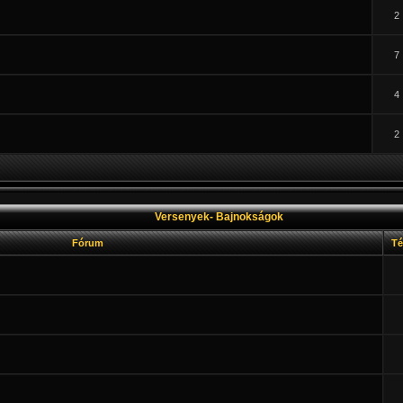
2
7
4
2
Versenyek- Bajnokságok
Fórum
T