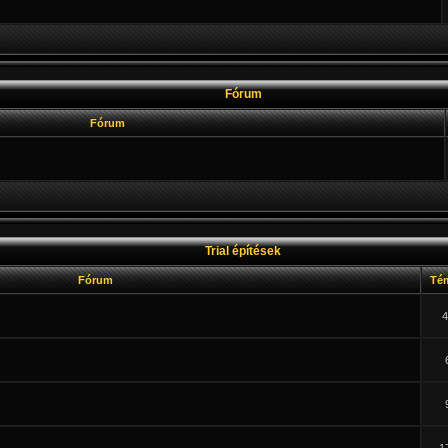
Fórum
Fórum
Trial építések
Fórum
Té
4