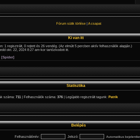
Fórum sütik törlése
|
A csapat
Ki van itt
n: 1 regisztrált, 0 rejtett és 26 vendég. (Az elmúlt 5 percben aktív felhasználók alapján.)
edd okt. 22, 2024 8:27 am-kor tartózkodott itt.
 [Spider]
Statisztika
ák száma:
711
| Felhasználók száma:
376
| Legújabb regisztrált tagunk:
Patrik
Belépés
Felhasználónév:
Jelszó:
Automatikus bejelentk