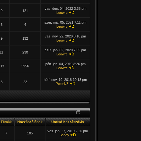
vas. dec. 04, 2022 3:38 pm
9
121
Leowrc
szer. máj. 05, 2021 7:11 pm
3
4
Leowrc
vas. nov. 22, 2020 8:18 pm
9
132
Leowrc
csüt. jan. 02, 2020 7:55 pm
11
230
Leowrc
pén. jan. 04, 2019 8:26 pm
113
3956
Leowrc
hétf. nov. 19, 2018 10:13 pm
8
22
PeterNZ
Témák
Hozzászólások
Utolsó hozzászólás
vas. jan. 27, 2019 2:26 pm
7
185
Bandy