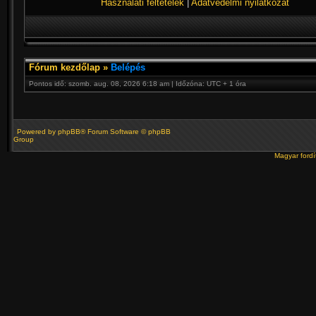
Használati feltételek
|
Adatvédelmi nyilatkozat
Fórum kezdőlap
»
Belépés
Pontos idő: szomb. aug. 08, 2026 6:18 am | Időzóna: UTC + 1 óra
Powered by
phpBB
® Forum Software © phpBB
Group
Magyar ford