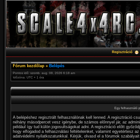
Regisztráció
Fórum kezdőlap
»
Belépés
Pontos idő: szomb. aug. 08, 2026 6:18 am
Időzóna: UTC + 1 óra
Egy felhasználó p
A belépéshez regisztrált felhasználónak kell lenned. A regisztráció cs
néhány másodpercet vesz igénybe, de számos előnnyel jár, az admini
például így tud külön jogosultságokat adni. A regisztráció előtt győződ
hogy elfogadod a felhasználási feltételeinket, valamint egyetértesz az
adatvédelmi nyilatkozatunkkal. Kérjük, olvasd el a fórumok szabályait 