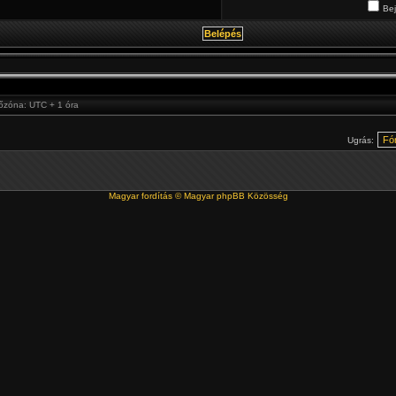
Bej
dőzóna: UTC + 1 óra
Ugrás:
Magyar fordítás ©
Magyar phpBB Közösség