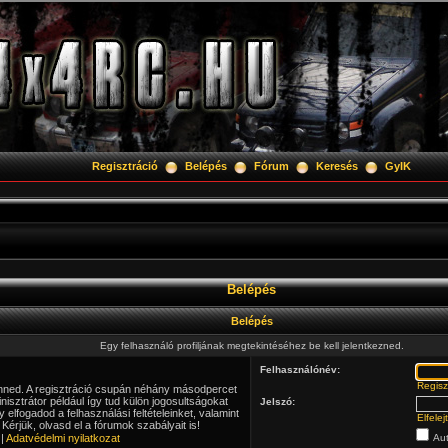
Regisztráció
Belépés
Fórum
Keresés
GyIK
Belépés
Belépés
Egy felhasználó profiljának megtekintéséhez be kell jelentkezned.
Felhasználónév:
Regisz
lenned. A regisztráció csupán néhány másodpercet
isztrátor például így tud külön jogosultságokat
Jelszó:
y elfogadod a felhasználási feltételeinket, valamint
Elfele
Kérjük, olvasd el a fórumok szabályait is!
|
Adatvédelmi nyilatkozat
Aut