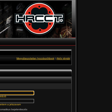
Megválaszolatlan hozzászólások
|
Aktív témák
tráció
jtettem a jelszavam
omatikus bejelentkezés