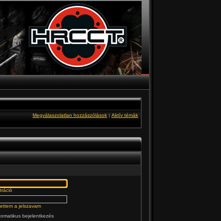
Megválaszolatlan hozzászólások
|
Aktív témák
tráció
jtettem a jelszavam
omatikus bejelentkezés