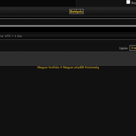
Bej
óna: UTC + 1 óra
Ugrás:
Magyar fordítás ©
Magyar phpBB Közösség