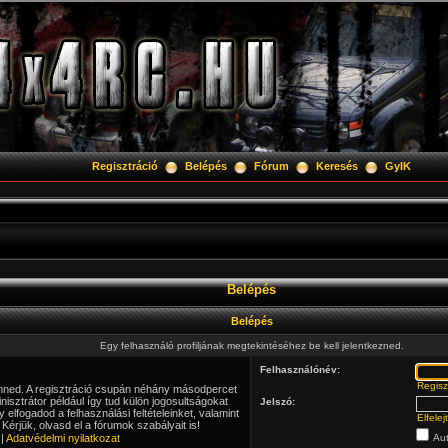
Regisztráció
Belépés
Fórum
Keresés
GyIK
Belépés
Belépés
Egy felhasználó profiljának megtekintéséhez be kell jelentkezned.
Felhasználónév:
Regisz
lenned. A regisztráció csupán néhány másodpercet
isztrátor például így tud külön jogosultságokat
Jelszó:
y elfogadod a felhasználási feltételeinket, valamint
Elfele
Kérjük, olvasd el a fórumok szabályait is!
|
Adatvédelmi nyilatkozat
Aut