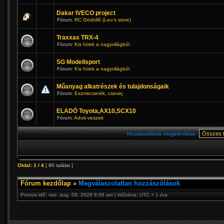
Dakar IVECO project
Fórum:
RC Gödöllő (Leo's store)
Traxxas TRX-4
Fórum:
Kis hírek a nagyvilágból
SG Modellsport
Fórum:
Kis hírek a nagyvilágból
Műanyag alkatrészek és tulajdonságaik
Fórum:
Eszmecserék, csevej
ELADÓ Toyota,AX10,SCX10
Fórum:
Adok-veszek
Hozzászólások megjelenítése:
Oldal:
1
/
4
[ 90 találat ]
Fórum kezdőlap
»
Megválaszolatlan hozzászólások
Pontos idő: vas. aug. 09, 2026 8:06 am | Időzóna: UTC + 1 óra