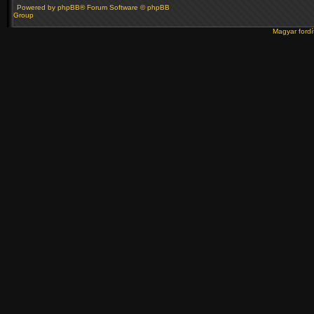
Powered by
phpBB
® Forum Software © phpBB
Group
Magyar ford