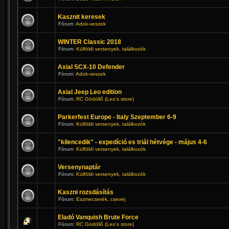
Kasznit keresek
Fórum:
Adok-veszek
WINTER Classic 2018
Fórum:
Külföldi versenyek, találkozók
Axial SCX-10 Defender
Fórum:
Adok-veszek
Axial Jeep Leo edition
Fórum:
RC Gödöllő (Leo's store)
Parkerfest Europe - Italy Szeptember 6-9
Fórum:
Külföldi versenyek, találkozók
"kilencedik" - expedíció es triál hétvége - május 4-6
Fórum:
Külföldi versenyek, találkozók
Versenynaptár
Fórum:
Külföldi versenyek, találkozók
Kaszni rozsdásítás
Fórum:
Eszmecserék, csevej
Eladó Vanquish Brute Force
Fórum:
RC Gödöllő (Leo's store)