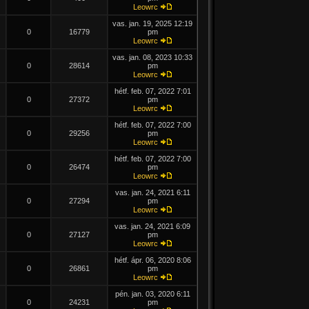
Leowrc
vas. jan. 19, 2025 12:19
0
16779
pm
Leowrc
vas. jan. 08, 2023 10:33
0
28614
pm
Leowrc
hétf. feb. 07, 2022 7:01
0
27372
pm
Leowrc
hétf. feb. 07, 2022 7:00
0
29256
pm
Leowrc
hétf. feb. 07, 2022 7:00
0
26474
pm
Leowrc
vas. jan. 24, 2021 6:11
0
27294
pm
Leowrc
vas. jan. 24, 2021 6:09
0
27127
pm
Leowrc
hétf. ápr. 06, 2020 8:06
0
26861
pm
Leowrc
pén. jan. 03, 2020 6:11
0
24231
pm