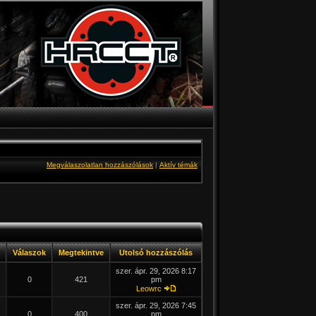
Megválaszolatlan hozzászólások
|
Aktív témák
Válaszok
Megtekintve
Utolsó hozzászólás
szer. ápr. 29, 2026 8:17
0
421
pm
Leowrc
szer. ápr. 29, 2026 7:45
0
400
pm