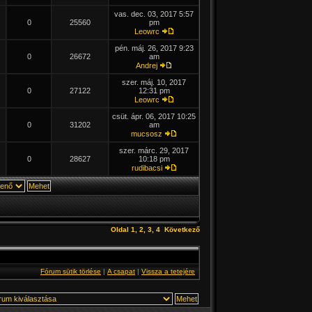
vas. dec. 03, 2017 5:57
0
25560
pm
Leowrc
pén. máj. 26, 2017 9:23
0
26672
am
Andrej
szer. máj. 10, 2017
0
27122
12:31 pm
Leowrc
csüt. ápr. 06, 2017 10:25
0
31202
am
mucsosz
szer. márc. 29, 2017
0
28627
10:18 pm
rudibacsi
Oldal
1
,
2
,
3
,
4
Következő
Fórum sütik törlése
|
A csapat
|
Vissza a tetejére