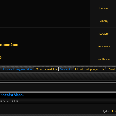
Leowrc
Andrej
Leowrc
lajdonságaik
mucsosz
0
rudibacsi
zzászólások megjelenítése:
Rendezés:
 hozzászólások
na: UTC + 1 óra
Ugrás: