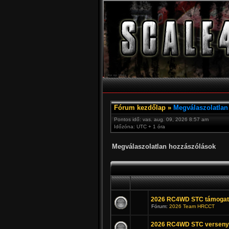
Fórum kezdőlap
»
Megválaszolatlan
Pontos idő: vas. aug. 09, 2026 8:57 am
Időzóna: UTC + 1 óra
Megválaszolatlan hozzászólások
2026 RC4WD STC támogat
Fórum:
2026 Team HRCCT
2026 RC4WD STC verseny