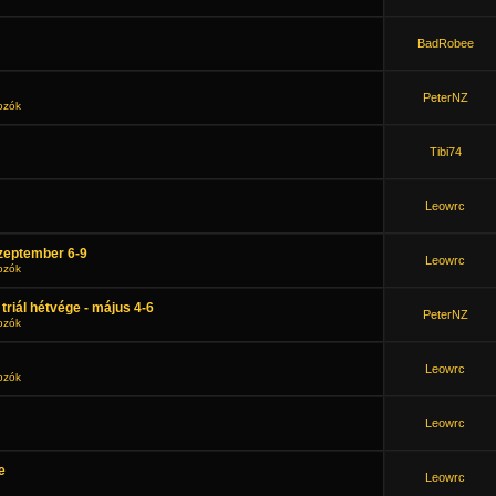
BadRobee
PeterNZ
kozók
Tibi74
Leowrc
Szeptember 6-9
Leowrc
kozók
 triál hétvége - május 4-6
PeterNZ
kozók
Leowrc
kozók
Leowrc
e
Leowrc