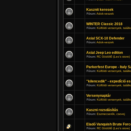
Kasznit keresek
Fórum:
Adok-veszek
WINTER Classic 2018
Fórum:
Külföldi versenyek, talál
Axial SCX-10 Defender
Fórum:
Adok-veszek
Axial Jeep Leo edition
Fórum:
RC Gödöllő (Leo's store)
Parkerfest Europe - Italy 
Fórum:
Külföldi versenyek, talál
"kilencedik" - expedíció es
Fórum:
Külföldi versenyek, talál
Versenynaptár
Fórum:
Külföldi versenyek, talál
Kaszni rozsdásítás
Fórum:
Eszmecserék, csevej
Eladó Vanquish Brute Forc
Fórum:
RC Gödöllő (Leo's store)