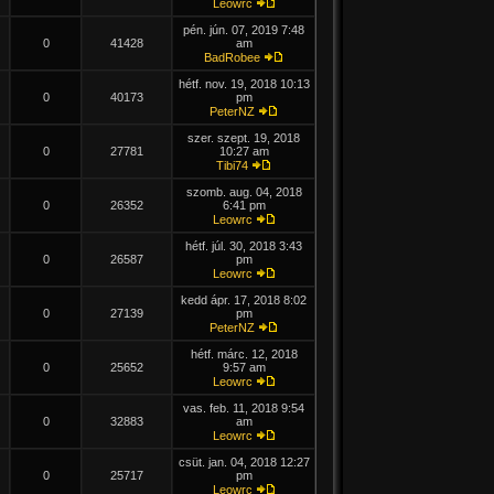
Leowrc
pén. jún. 07, 2019 7:48
0
41428
am
BadRobee
hétf. nov. 19, 2018 10:13
0
40173
pm
PeterNZ
szer. szept. 19, 2018
0
27781
10:27 am
Tibi74
szomb. aug. 04, 2018
0
26352
6:41 pm
Leowrc
hétf. júl. 30, 2018 3:43
0
26587
pm
Leowrc
kedd ápr. 17, 2018 8:02
0
27139
pm
PeterNZ
hétf. márc. 12, 2018
0
25652
9:57 am
Leowrc
vas. feb. 11, 2018 9:54
0
32883
am
Leowrc
csüt. jan. 04, 2018 12:27
0
25717
pm
Leowrc