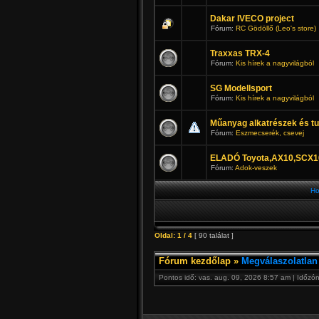
Dakar IVECO project
Fórum:
RC Gödöllő (Leo's store)
Traxxas TRX-4
Fórum:
Kis hírek a nagyvilágból
SG Modellsport
Fórum:
Kis hírek a nagyvilágból
Műanyag alkatrészek és tu
Fórum:
Eszmecserék, csevej
ELADÓ Toyota,AX10,SCX1
Fórum:
Adok-veszek
Ho
Oldal:
1
/
4
[ 90 találat ]
Fórum kezdőlap
»
Megválaszolatlan
Pontos idő: vas. aug. 09, 2026 8:57 am | Időzó