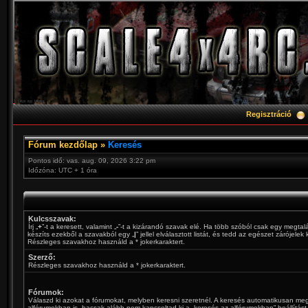
Regisztráció
Fórum kezdőlap
»
Keresés
Pontos idő: vas. aug. 09, 2026 3:22 pm
Időzóna: UTC + 1 óra
Kulcsszavak:
Írj „
+
”-t a keresett, valamint „
-
”-t a kizárandó szavak elé. Ha több szóból csak egy megtalá
készíts ezekből a szavakból egy „
|
” jellel elválasztott listát, és tedd az egészet zárójelek
Részleges szavakhoz használd a * jokerkaraktert.
Szerző:
Részleges szavakhoz használd a * jokerkaraktert.
Fórumok:
Válaszd ki azokat a fórumokat, melyben keresni szeretnél. A keresés automatikusan meg
alfórumokban is, hacsak alább nem kapcsoltad ki a „keresés az alfórumokban” beállítást