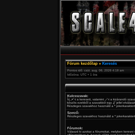
Fórum kezdőlap
»
Keresés
Pontos idő: csüt. aug. 06, 2026 4:18 am
Időzóna: UTC + 1 óra
Kulcsszavak:
Írj „
+
”-t a keresett, valamint „
-
”-t a kizárandó szav
készíts ezekből a szavakból egy „
|
” jellel elválas
Részleges szavakhoz használd a * jokerkaraktert
Szerző:
Részleges szavakhoz használd a * jokerkaraktert
Fórumok:
Válaszd ki azokat a fórumokat, melyben keresni 
alfórumokban is, hacsak alább nem kapcsoltad ki 