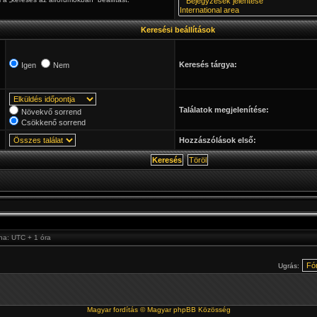
Keresési beállítások
Keresés tárgya:
Igen
Nem
Találatok megjelenítése:
Növekvő sorrend
Csökkenő sorrend
Hozzászólások első:
óna: UTC + 1 óra
Ugrás:
Magyar fordítás ©
Magyar phpBB Közösség