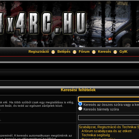
Regisztráció
Belépés
Fórum
Keresés
GyIK
Keresési feltételek
ak elé. Ha több szóból csak egy megtalálása is elég,
Keresés az összes szóra vagy a ker
ztott listát, és tedd az egészet zárójelek közé.
.
Keresés bármely szóra
.
szeretnél. A keresés automatikusan megtörténik az
a „keresés az alfórumokban” beállítást.