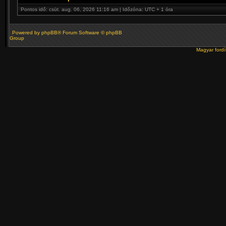
Pontos idő: csüt. aug. 06, 2026 11:16 am | Időzóna: UTC + 1 óra
Powered by
phpBB
® Forum Software © phpBB
Group
Magyar ford