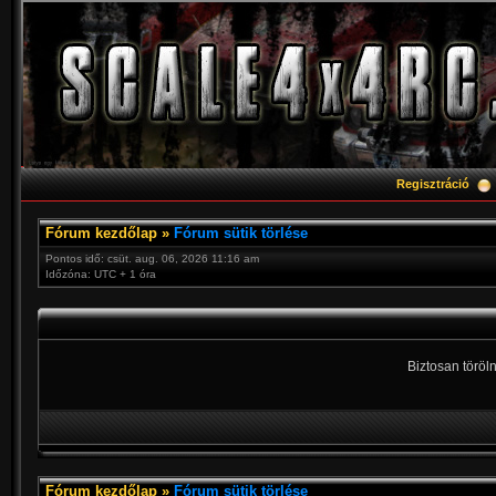
Regisztráció
Fórum kezdőlap
»
Fórum sütik törlése
Pontos idő: csüt. aug. 06, 2026 11:16 am
Időzóna: UTC + 1 óra
Biztosan töröln
Fórum kezdőlap
»
Fórum sütik törlése