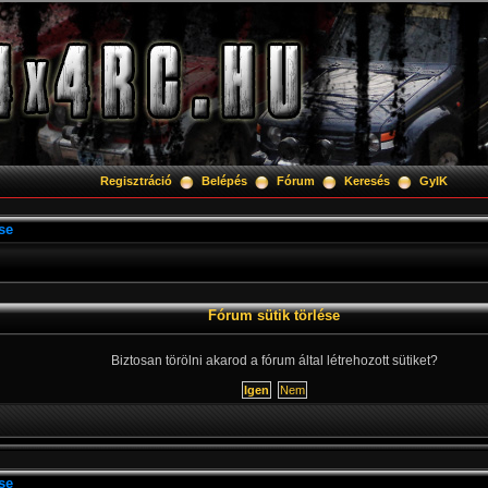
Regisztráció
Belépés
Fórum
Keresés
GyIK
se
Fórum sütik törlése
Biztosan törölni akarod a fórum által létrehozott sütiket?
se