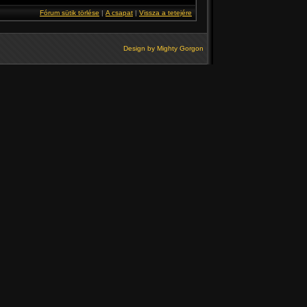
Fórum sütik törlése
|
A csapat
|
Vissza a tetejére
Design by
Mighty Gorgon