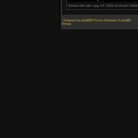
Pontos idő: pén. aug. 07, 2026 11:24 pm | Időz
Powered by
phpBB
® Forum Software © phpBB
Group