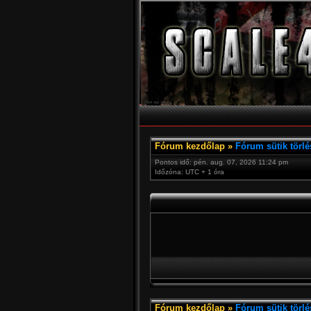
Fórum kezdőlap
»
Fórum sütik törlé
Pontos idő: pén. aug. 07, 2026 11:24 pm
Időzóna: UTC + 1 óra
Fórum kezdőlap
»
Fórum sütik törlé