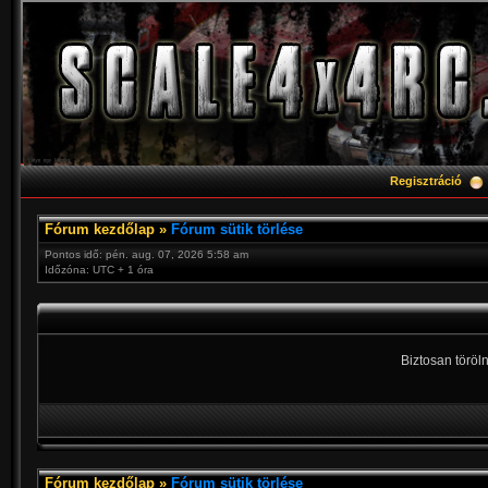
Regisztráció
Fórum kezdőlap
»
Fórum sütik törlése
Pontos idő: pén. aug. 07, 2026 5:58 am
Időzóna: UTC + 1 óra
Biztosan töröln
Fórum kezdőlap
»
Fórum sütik törlése