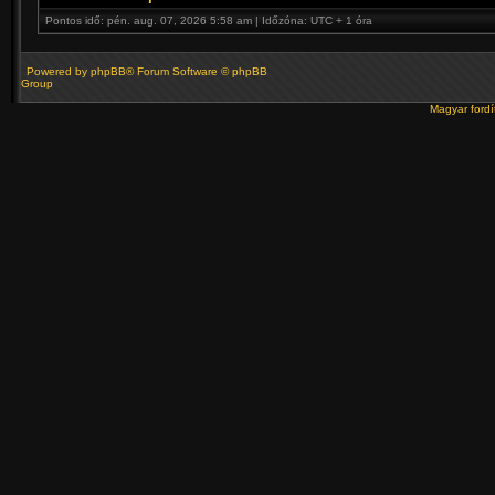
Pontos idő: pén. aug. 07, 2026 5:58 am | Időzóna: UTC + 1 óra
Powered by
phpBB
® Forum Software © phpBB
Group
Magyar ford