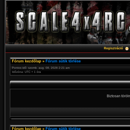
Regisztráció
Fórum kezdőlap
»
Fórum sütik törlése
Pontos idő: szomb. aug. 08, 2026 2:21 am
Időzóna: UTC + 1 óra
Biztosan töröln
Fórum kezdőlap
»
Fórum sütik törlése