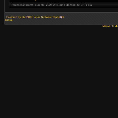
Pontos idő: szomb. aug. 08, 2026 2:21 am | Időzóna: UTC + 1 óra
Powered by
phpBB
® Forum Software © phpBB
Group
Magyar ford