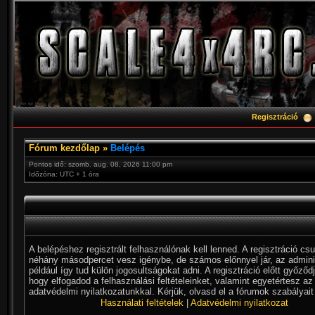
Regisztráció
Fórum kezdőlap
»
Belépés
Pontos idő: szomb. aug. 08, 2026 11:00 pm
Időzóna: UTC + 1 óra
A belépéshez regisztrált felhasználónak kell lenned. A regisztráció cs
néhány másodpercet vesz igénybe, de számos előnnyel jár, az admini
például így tud külön jogosultságokat adni. A regisztráció előtt győződ
hogy elfogadod a felhasználási feltételeinket, valamint egyetértesz az
adatvédelmi nyilatkozatunkkal. Kérjük, olvasd el a fórumok szabályait 
Használati feltételek
|
Adatvédelmi nyilatkozat