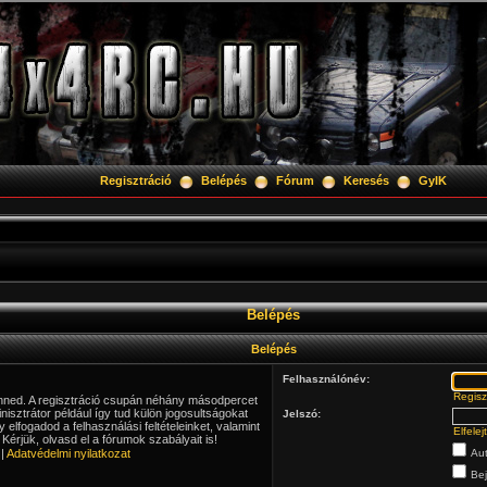
Regisztráció
Belépés
Fórum
Keresés
GyIK
Belépés
Belépés
Felhasználónév:
Regisz
lenned. A regisztráció csupán néhány másodpercet
isztrátor például így tud külön jogosultságokat
Jelszó:
y elfogadod a felhasználási feltételeinket, valamint
Elfele
Kérjük, olvasd el a fórumok szabályait is!
|
Adatvédelmi nyilatkozat
Aut
Bej