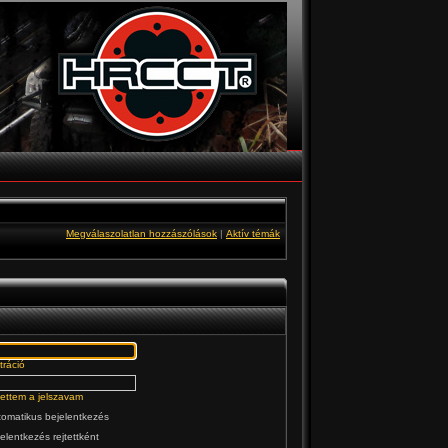
Megválaszolatlan hozzászólások
|
Aktív témák
tráció
jtettem a jelszavam
omatikus bejelentkezés
elentkezés rejtettként