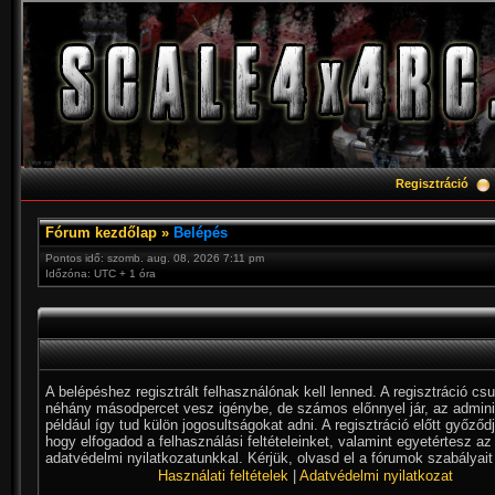
Regisztráció
Fórum kezdőlap
»
Belépés
Pontos idő: szomb. aug. 08, 2026 7:11 pm
Időzóna: UTC + 1 óra
A belépéshez regisztrált felhasználónak kell lenned. A regisztráció cs
néhány másodpercet vesz igénybe, de számos előnnyel jár, az admini
például így tud külön jogosultságokat adni. A regisztráció előtt győződ
hogy elfogadod a felhasználási feltételeinket, valamint egyetértesz az
adatvédelmi nyilatkozatunkkal. Kérjük, olvasd el a fórumok szabályait 
Használati feltételek
|
Adatvédelmi nyilatkozat