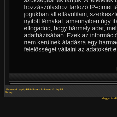
szükségesnek tartjuk. A feltétele
hozzászóláshoz tartozó IP-címet tá
jogukban áll eltávolítani, szerkesz
nyitott témákat, amennyiben úgy ít
elfogadod, hogy bármely adat, mel
adatbázisában. Ezek az informác
nem kerülnek átadásra egy harmadi
felelősséget vállalni az adatokért
Powered by
phpBB
® Forum Software © phpBB
Group
Magyar ford