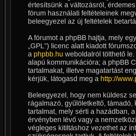
értesítsünk a változásról, érdemes 
fórum használati feltételeinek meg
beleegyezel az új feltételek betart
A fórumot a phpBB hajtja, mely egy
„GPL”) licenc alatt kiadott fórumsz
a
phpbb.hu
weboldalról tölthető le
alapú kommunikációra; a phpBB Cs
tartalmakat, illetve magatartást e
kérjük, látogasd meg a
http://www
Beleegyezel, hogy nem küldesz se
rágalmazó, gyűlöletkeltő, támadó,
tartalmat, mely sérti a hazádban, 
érvényben lévő vagy a nemzetközi 
végleges kitiltáshoz vezethet az in