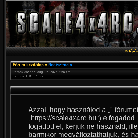
Belépés
Fórum kezdőlap
»
Regisztráció
Pontos idő: pén. aug. 07, 2026 3:56 am
Időzóna: UTC + 1 óra
Azzal, hogy használod a „” fórumot 
„https://scale4x4rc.hu”) elfogadod,
fogadod el, kérjük ne használd, ille
bármikor megváltoztathatjuk, és h