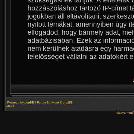
szükségesnek tartjuk. A feltétele
hozzászóláshoz tartozó IP-címet tá
jogukban áll eltávolítani, szerkesz
nyitott témákat, amennyiben úgy ít
elfogadod, hogy bármely adat, mel
adatbázisában. Ezek az informác
nem kerülnek átadásra egy harmadi
felelősséget vállalni az adatokért
Powered by
phpBB
® Forum Software © phpBB
Group
Magyar ford