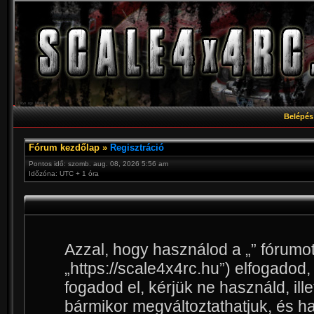
Belépés
Fórum kezdőlap
»
Regisztráció
Pontos idő: szomb. aug. 08, 2026 5:56 am
Időzóna: UTC + 1 óra
Azzal, hogy használod a „” fórumot 
„https://scale4x4rc.hu”) elfogadod,
fogadod el, kérjük ne használd, ille
bármikor megváltoztathatjuk, és h