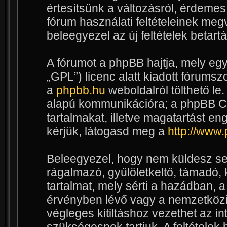
értesítsünk a változásról, érdemes 
fórum használati feltételeinek meg
beleegyezel az új feltételek betart
A fórumot a phpBB hajtja, mely egy
„GPL”) licenc alatt kiadott fórumsz
a
phpbb.hu
weboldalról tölthető le
alapú kommunikációra; a phpBB Cs
tartalmakat, illetve magatartást e
kérjük, látogasd meg a
http://www
Beleegyezel, hogy nem küldesz se
rágalmazó, gyűlöletkeltő, támadó,
tartalmat, mely sérti a hazádban, 
érvényben lévő vagy a nemzetközi 
végleges kitiltáshoz vezethet az in