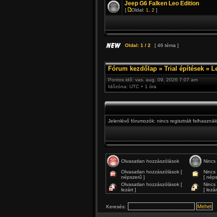
Jeep G6 Falken Leo Edition
[
Oldal:
1
,
2
]
Oldal:
1
/
2
[ 46 téma ]
Fórum kezdőlap
»
Trial építések
»
L
Pontos idő: vas. aug. 09, 2026 7:07 am
Időzóna: UTC + 1 óra
Jelenlévő fórumozók: nincs regisztrált felhaszná
Olvasatlan hozzászólások
Nincs
Olvasatlan hozzászólások [
Nincs
népszerű ]
[ néps
Olvasatlan hozzászólások [
Nincs
lezárt ]
[ lezár
Keresés: