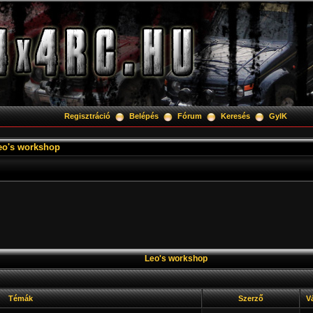
Regisztráció
Belépés
Fórum
Keresés
GyIK
eo's workshop
Leo's workshop
Témák
Szerző
V