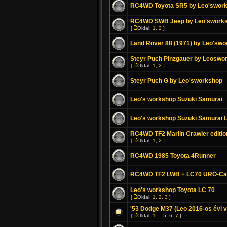
RC4WD Toyota SR5 by Leo'swor
RC4WD SWB Jeep by Leo'swork
[
Oldal:
1
,
2
]
Land Rover 88 (1971) by Leo'sw
Steyr Puch Pinzgauer by Leoswo
[
Oldal:
1
,
2
]
Steyr Puch G by Leo'sworkshop
Leo's workshop Suzuki Samurai
Leo's workshop Suzuki Samurai
RC4WD TF2 Marlin Crawler editio
[
Oldal:
1
,
2
]
RC4WD 1985 Toyota 4Runner
RC4WD TF2 LWB + LC70 URO-C
Leo's workshop Toyota LC 70
[
Oldal:
1
,
2
,
3
]
'53 Dodge M37 (Leo 2016-os évi 
[
Oldal:
1
...
5
,
6
,
7
]