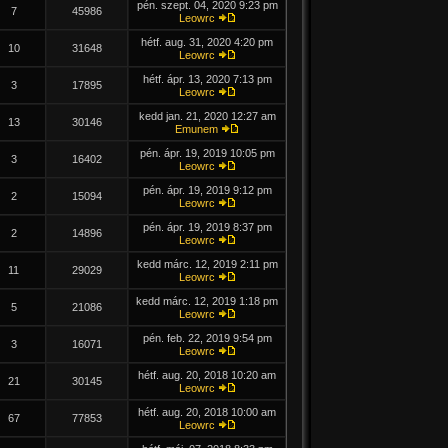
pén. szept. 04, 2020 9:23 pm
7
45986
Leowrc
hétf. aug. 31, 2020 4:20 pm
10
31648
Leowrc
hétf. ápr. 13, 2020 7:13 pm
3
17895
Leowrc
kedd jan. 21, 2020 12:27 am
13
30146
Emunem
pén. ápr. 19, 2019 10:05 pm
3
16402
Leowrc
pén. ápr. 19, 2019 9:12 pm
2
15094
Leowrc
pén. ápr. 19, 2019 8:37 pm
2
14896
Leowrc
kedd márc. 12, 2019 2:11 pm
11
29029
Leowrc
kedd márc. 12, 2019 1:18 pm
5
21086
Leowrc
pén. feb. 22, 2019 9:54 pm
3
16071
Leowrc
hétf. aug. 20, 2018 10:20 am
21
30145
Leowrc
hétf. aug. 20, 2018 10:00 am
67
77853
Leowrc