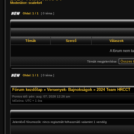
Moderátor:
scale4x4
Oldal:
1
/
1
[ 0 téma ]
Témák
Szerző
Válaszok
A fórum nem ta
Témák megjelenítése:
Oldal:
1
/
1
[ 0 téma ]
Fórum kezdőlap
»
Versenyek- Bajnokságok
»
2024 Team HRCCT
Pontos idő: pén. aug. 07, 2026 12:26 am
Időzóna: UTC + 1 óra
Jelenlévő fórumozók: nincs regisztrált felhasználó valamint 1 vendég