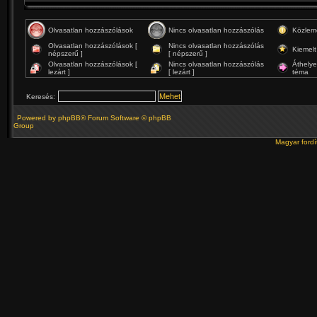
Olvasatlan hozzászólások
Nincs olvasatlan hozzászólás
Közlem
Olvasatlan hozzászólások [
Nincs olvasatlan hozzászólás
Kiemelt
népszerű ]
[ népszerű ]
Olvasatlan hozzászólások [
Nincs olvasatlan hozzászólás
Áthelye
lezárt ]
[ lezárt ]
téma
Keresés:
Powered by
phpBB
® Forum Software © phpBB
Group
Magyar ford