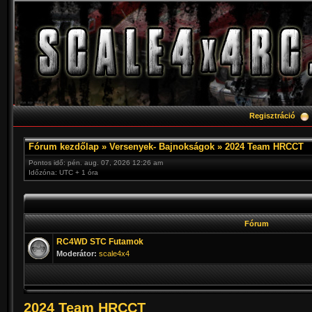
Regisztráció
Fórum kezdőlap
»
Versenyek- Bajnokságok
»
2024 Team HRCCT
Pontos idő: pén. aug. 07, 2026 12:26 am
Időzóna: UTC + 1 óra
Fórum
RC4WD STC Futamok
Moderátor:
scale4x4
2024 Team HRCCT