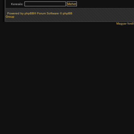
Keresés:
Powered by
phpBB
® Forum Software © phpBB
Group
Magyar ford