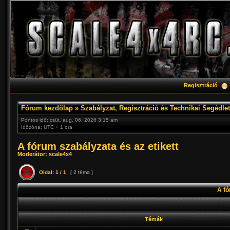
Regisztráció
Fórum kezdőlap
»
Szabályzat, Regisztráció és Technikai Segédlet
Pontos idő: csüt. aug. 06, 2026 3:15 am
Időzóna: UTC + 1 óra
A fórum szabályzata és az etikett
Moderátor:
scale4x4
Oldal:
1
/
1
[ 2 téma ]
A fó
Témák