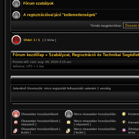
Fórum szabályok
A regisztrációval járó "kellemetlenségek"
Témák megjelenítése:
Oldal:
1
/
1
[ 2 téma ]
Fórum kezdőlap
»
Szabályzat, Regisztráció és Technikai Segédlet
Pontos idő: csüt. aug. 06, 2026 3:15 am
Időzóna: UTC + 1 óra
Jelenlévő fórumozók: nincs regisztrált felhasználó valamint 1 vendég
Olvasatlan hozzászólások
Nincs olvasatlan hozzászólás
Közlem
Olvasatlan hozzászólások [
Nincs olvasatlan hozzászólás
Kiemelt
népszerű ]
[ népszerű ]
Olvasatlan hozzászólások [
Nincs olvasatlan hozzászólás
Áthelye
lezárt ]
[ lezárt ]
téma