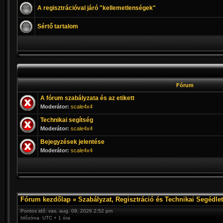
A regisztrációval járó "kellemetlenségek"
Sértő tartalom
Fórum
A fórum szabályzata és az etikett
Moderátor:
scale4x4
Technikai segítség
Moderátor:
scale4x4
Bejegyzések jelentése
Moderátor:
scale4x4
Fórum kezdőlap
»
Szabályzat, Regisztráció és Technikai Segédlet
Pontos idő: vas. aug. 09, 2026 2:52 pm
Időzóna: UTC + 1 óra