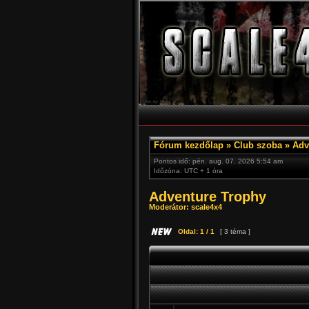
Fórum kezdőlap
»
Club szoba
»
Adv
Pontos idő: pén. aug. 07, 2026 5:54 am
Időzóna: UTC + 1 óra
Adventure Trophy
Moderátor:
scale4x4
Oldal:
1
/
1
[ 3 téma ]