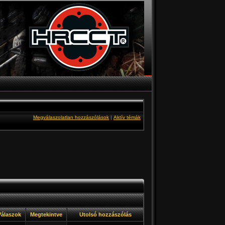
Megválaszolatlan hozzászólások
|
Aktív témák
álaszok
Megtekintve
Utolsó hozzászólás