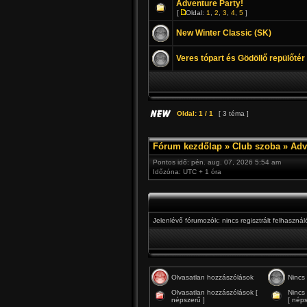
Adventure Party!
[
Oldal:
1
,
2
,
3
,
4
,
5
]
New Winter Classic (SK)
Veres tópart és Gödöllő repülőtér
Oldal:
1
/
1
[ 3 téma ]
Fórum kezdőlap
»
Club szoba
»
Adv
Pontos idő: pén. aug. 07, 2026 5:54 am
Időzóna: UTC + 1 óra
Jelenlévő fórumozók: nincs regisztrált felhaszná
Olvasatlan hozzászólások
Nincs
Olvasatlan hozzászólások [
Nincs
népszerű ]
[ néps