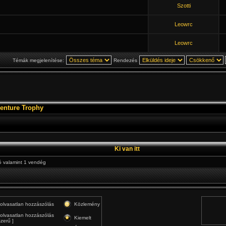
Szotti
Leowrc
Leowrc
Témák megjelenítése:
Rendezés
enture Trophy
Ki van itt
ló valamint 1 vendég
 olvasatlan hozzászólás
Közlemény
 olvasatlan hozzászólás
Kiemelt
zerű ]