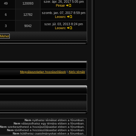
szer. ápr. 26, 2017 5:05 pm
49
120093
Pintair
szomb. jan. 07, 2017 8:59 pm
6
12782
Leowrc
szer. júl. 03, 2013 8:24 pm
3
9042
Leowrc
Megválaszolatlan hozzászólások
|
Aktív témák
Nem
nyithatsz témákat ebben a fórumban.
Nem
válaszolhatsz egy témára ebben a fórumban.
Nem
szerkesztheted a hozzászólásaidat ebben a fórumban.
Nem
törölheted a hozzászólásaidat ebben a fórumban.
Nem
küldhetsz csatolmányokat ebben a fórumban.