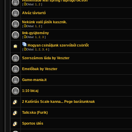
Homemade leaf spring / laprugó olcsón
[
Oldal:
1
,
2
]
Alváz távtartó
Nekünk való játék kasznik.
[
Oldal:
1
,
2
]
link-gyüjtemény
[
Oldal:
1
,
2
,
3
]
Hogyan csináljunk szervóból csörlőt
[
Oldal:
1
,
2
,
3
,
4
]
Szerszámos láda by Veszter
Emelőbak by Veszter
Game-mania.it
1:10 bicaj
2 Kalóriás Scale kanna... Pege barátunknak
Talicska (Furik)
Sportos ülés