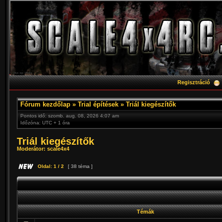
Regisztráció
Fórum kezdőlap
»
Trial építések
»
Triál kiegészítők
Pontos idő: szomb. aug. 08, 2026 4:07 am
Időzóna: UTC + 1 óra
Triál kiegészítők
Moderátor:
scale4x4
Oldal:
1
/
2
[ 38 téma ]
Témák