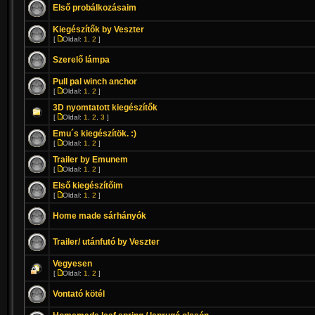
Első probálkozásaim
Kiegészítők by Veszter
[
Oldal:
1
,
2
]
Szerelő lámpa
Pull pal winch anchor
[
Oldal:
1
,
2
]
3D nyomtatott kiegészítők
[
Oldal:
1
,
2
,
3
]
Emu´s kiegészítök. :)
[
Oldal:
1
,
2
]
Trailer by Emunem
[
Oldal:
1
,
2
]
Első kiegészítőim
[
Oldal:
1
,
2
]
Home made sárhányók
Trailer/ utánfutó by Veszter
Vegyesen
[
Oldal:
1
,
2
]
Vontató kötél