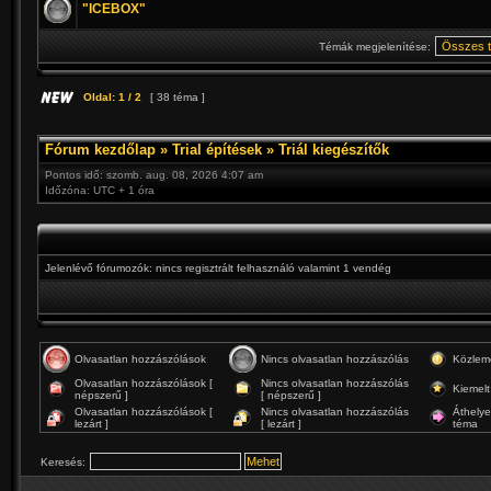
"ICEBOX"
Témák megjelenítése:
Oldal:
1
/
2
[ 38 téma ]
Fórum kezdőlap
»
Trial építések
»
Triál kiegészítők
Pontos idő: szomb. aug. 08, 2026 4:07 am
Időzóna: UTC + 1 óra
Jelenlévő fórumozók: nincs regisztrált felhasználó valamint 1 vendég
Olvasatlan hozzászólások
Nincs olvasatlan hozzászólás
Közlem
Olvasatlan hozzászólások [
Nincs olvasatlan hozzászólás
Kiemelt
népszerű ]
[ népszerű ]
Olvasatlan hozzászólások [
Nincs olvasatlan hozzászólás
Áthelye
lezárt ]
[ lezárt ]
téma
Keresés: