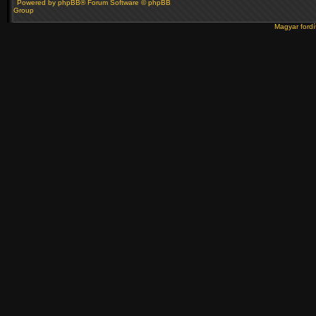
Powered by
phpBB
® Forum Software © phpBB
Group
Magyar ford