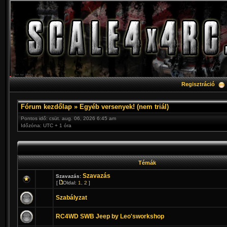
Regisztráció
Fórum kezdőlap
»
Egyéb versenyek! (nem triál)
Pontos idő: csüt. aug. 06, 2026 6:45 am
Időzóna: UTC + 1 óra
Témák
Szavazás
Szavazás:
[
Oldal:
1
,
2
]
Szabályzat
RC4WD SWB Jeep by Leo'sworkshop