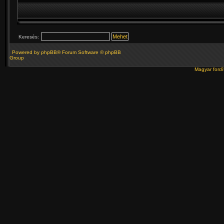
Keresés:
Powered by
phpBB
® Forum Software © phpBB
Group
Magyar ford