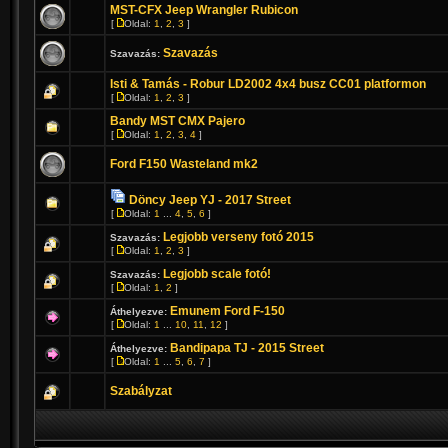
MST-CFX Jeep Wrangler Rubicon
[
Oldal:
1
,
2
,
3
]
Szavazás
Szavazás:
Isti & Tamás - Robur LD2002 4x4 busz CC01 platformon
[
Oldal:
1
,
2
,
3
]
Bandy MST CMX Pajero
[
Oldal:
1
,
2
,
3
,
4
]
Ford F150 Wasteland mk2
Döncy Jeep YJ - 2017 Street
[
Oldal:
1
...
4
,
5
,
6
]
Legjobb verseny fotó 2015
Szavazás:
[
Oldal:
1
,
2
,
3
]
Legjobb scale fotó!
Szavazás:
[
Oldal:
1
,
2
]
Emunem Ford F-150
Áthelyezve:
[
Oldal:
1
...
10
,
11
,
12
]
Bandipapa TJ - 2015 Street
Áthelyezve:
[
Oldal:
1
...
5
,
6
,
7
]
Szabályzat