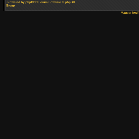
Powered by
phpBB
® Forum Software © phpBB
Group
Magyar ford