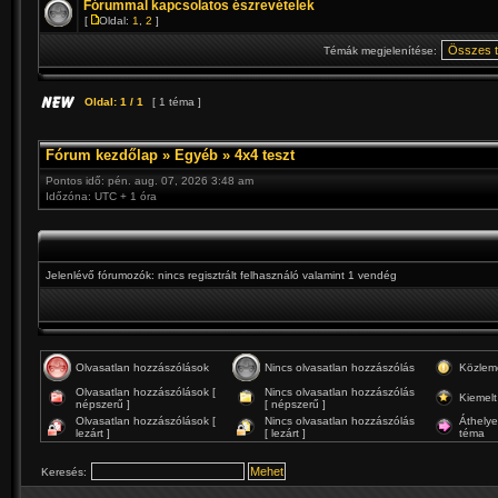
Fórummal kapcsolatos észrevételek
[
Oldal:
1
,
2
]
Témák megjelenítése:
Oldal:
1
/
1
[ 1 téma ]
Fórum kezdőlap
»
Egyéb
»
4x4 teszt
Pontos idő: pén. aug. 07, 2026 3:48 am
Időzóna: UTC + 1 óra
Jelenlévő fórumozók: nincs regisztrált felhasználó valamint 1 vendég
Olvasatlan hozzászólások
Nincs olvasatlan hozzászólás
Közlem
Olvasatlan hozzászólások [
Nincs olvasatlan hozzászólás
Kiemelt
népszerű ]
[ népszerű ]
Olvasatlan hozzászólások [
Nincs olvasatlan hozzászólás
Áthelye
lezárt ]
[ lezárt ]
téma
Keresés: