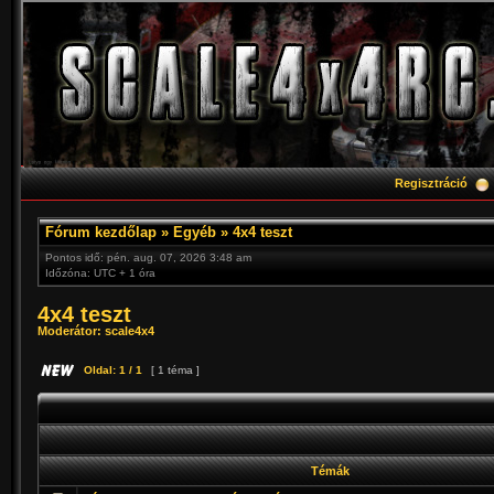
Regisztráció
Fórum kezdőlap
»
Egyéb
»
4x4 teszt
Pontos idő: pén. aug. 07, 2026 3:48 am
Időzóna: UTC + 1 óra
4x4 teszt
Moderátor:
scale4x4
Oldal:
1
/
1
[ 1 téma ]
Témák