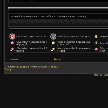
Jelenlévő fórumozók: nincs regisztrált felhasználó valamint 1 vendég
Olvasatlan hozzászólások
Nincs olvasatlan hozzászólás
Közlem
Olvasatlan hozzászólások [
Nincs olvasatlan hozzászólás
Kiemelt
népszerű ]
[ népszerű ]
Olvasatlan hozzászólások [
Nincs olvasatlan hozzászólás
Áthelye
lezárt ]
[ lezárt ]
téma
Keresés:
Powered by
phpBB
® Forum Software © phpBB
Group
Magyar ford