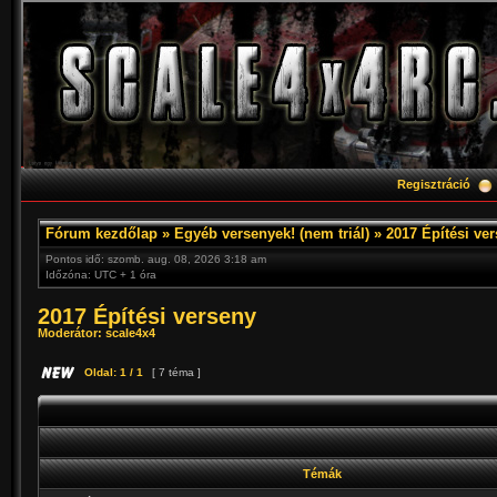
Regisztráció
Fórum kezdőlap
»
Egyéb versenyek! (nem triál)
»
2017 Építési ve
Pontos idő: szomb. aug. 08, 2026 3:18 am
Időzóna: UTC + 1 óra
2017 Építési verseny
Moderátor:
scale4x4
Oldal:
1
/
1
[ 7 téma ]
Témák