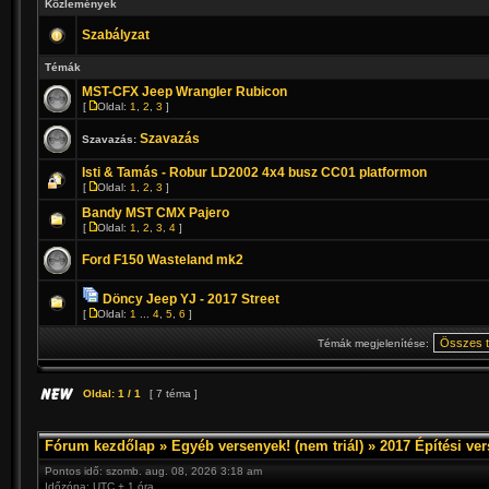
Közlemények
Szabályzat
Témák
MST-CFX Jeep Wrangler Rubicon
[
Oldal:
1
,
2
,
3
]
Szavazás
Szavazás:
Isti & Tamás - Robur LD2002 4x4 busz CC01 platformon
[
Oldal:
1
,
2
,
3
]
Bandy MST CMX Pajero
[
Oldal:
1
,
2
,
3
,
4
]
Ford F150 Wasteland mk2
Döncy Jeep YJ - 2017 Street
[
Oldal:
1
...
4
,
5
,
6
]
Témák megjelenítése:
Oldal:
1
/
1
[ 7 téma ]
Fórum kezdőlap
»
Egyéb versenyek! (nem triál)
»
2017 Építési ve
Pontos idő: szomb. aug. 08, 2026 3:18 am
Időzóna: UTC + 1 óra