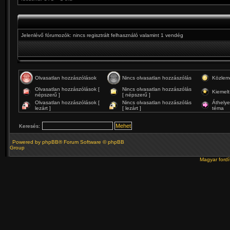
Jelenlévő fórumozók: nincs regisztrált felhasználó valamint 1 vendég
Olvasatlan hozzászólások
Nincs olvasatlan hozzászólás
Közlem
Olvasatlan hozzászólások [
Nincs olvasatlan hozzászólás
Kiemelt
népszerű ]
[ népszerű ]
Olvasatlan hozzászólások [
Nincs olvasatlan hozzászólás
Áthelye
lezárt ]
[ lezárt ]
téma
Keresés:
Powered by
phpBB
® Forum Software © phpBB
Group
Magyar ford