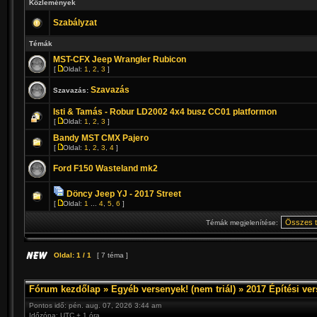
Közlemények
Szabályzat
Témák
MST-CFX Jeep Wrangler Rubicon
[
Oldal:
1
,
2
,
3
]
Szavazás
Szavazás:
Isti & Tamás - Robur LD2002 4x4 busz CC01 platformon
[
Oldal:
1
,
2
,
3
]
Bandy MST CMX Pajero
[
Oldal:
1
,
2
,
3
,
4
]
Ford F150 Wasteland mk2
Döncy Jeep YJ - 2017 Street
[
Oldal:
1
...
4
,
5
,
6
]
Témák megjelenítése:
Oldal:
1
/
1
[ 7 téma ]
Fórum kezdőlap
»
Egyéb versenyek! (nem triál)
»
2017 Építési ve
Pontos idő: pén. aug. 07, 2026 3:44 am
Időzóna: UTC + 1 óra