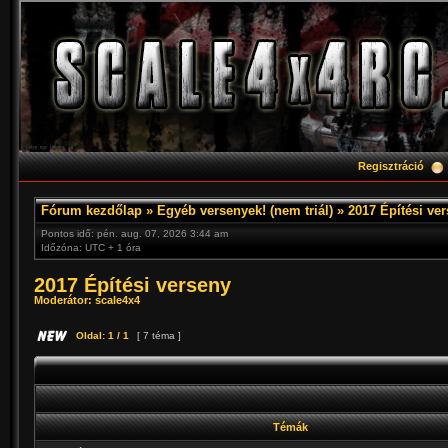
Regisztráció
Fórum kezdőlap
»
Egyéb versenyek! (nem triál)
»
2017 Építési ve
Pontos idő: pén. aug. 07, 2026 3:44 am
Időzóna: UTC + 1 óra
2017 Építési verseny
Moderátor:
scale4x4
Oldal:
1
/
1
[ 7 téma ]
Témák