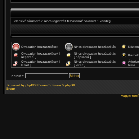
Jelenlévő fórumozók: nincs regisztrált felhasználó valamint 1 vendég
Olvasatlan hozzászólások
Nincs olvasatlan hozzászólás
Közlem
Olvasatlan hozzászólások [
Nincs olvasatlan hozzászólás
Kiemelt
népszerű ]
[ népszerű ]
Olvasatlan hozzászólások [
Nincs olvasatlan hozzászólás
Áthelye
lezárt ]
[ lezárt ]
téma
Keresés:
Powered by
phpBB
® Forum Software © phpBB
Group
Magyar ford