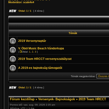
Moderátor:
scale4x4
Oldal:
1
/
1
[ 4 téma ]
Témák
2019 Versenynaptár
V. Öböl Music Beach Vándorkupa
[
Oldal:
1
,
2
,
3
]
2019 Team HRCCT versenyszabályzat
A 2019-es bajnokság támogatói
Témák megjelenítése:
Oldal:
1
/
1
[ 4 téma ]
Fórum kezdőlap
»
Versenyek- Bajnokságok
»
2019 Team HRCCT
Pontos idő: vas. aug. 09, 2026 2:35 am
Időzóna: UTC + 1 óra