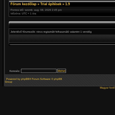
Fórum kezdőlap
»
Trial építések
»
1.9
Pontos idő: szomb. aug. 08, 2026 2:45 pm
Időzóna: UTC + 1 óra
Jelenlévő fórumozók: nincs regisztrált felhasználó valamint 1 vendég
Keresés:
Powered by
phpBB
® Forum Software © phpBB
Group
Magyar ford