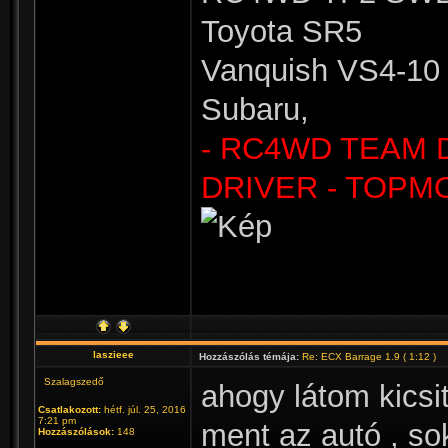
Toyota SR5
Vanquish VS4-10 
Subaru,
- RC4WD TEAM 
DRIVER - TOPM
laszieee
Hozzászólás témája:
Re: ECX Barrage 1.9 ( 1:12 )
Szalagszedő
ahogy látom kicsi
Csatlakozott:
hétf. júl. 25, 2016
7:21 pm
ment az autó , sok
Hozzászólások:
148