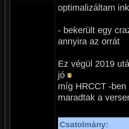
optimalizáltam ink
- bekerült egy cr
annyira az orrát
Ez végül 2019 ut
jó
míg HRCCT -ben i
maradtak a verse
Csatolmány: