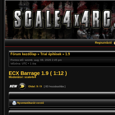
Regisztráció
Fórum kezdőlap
»
Trial építések
»
1.9
Pontos idő: szomb. aug. 08, 2026 2:45 pm
Időzóna: UTC + 1 óra
ECX Barrage 1.9 ( 1:12 )
Moderátor:
scale4x4
Oldal:
9
/
9
[ 83 hozzászólás ]
Nyomtatóbarát verzió