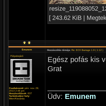
resize_119088052_
[ 243.62 KiB | Megte
Emunem
Hozzászólás témája:
Re: ECX Barrage 1.9 ( 1:12 )
Pályabejáró
Egész pofás kis v
Grat
______________
Csatlakozott:
pén. nov. 29,
2013 2:46 pm
Hozzászólások:
637
Üdv:
Emunem
Tartózkodási hely:
Wien/Kisvárda