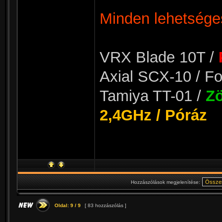
Minden lehetséges
VRX Blade 10T /
Axial SCX-10 / Fo
Tamiya TT-01 /
Zö
2,4GHz / Póráz
Hozzászólások megjelenítése:
Oldal:
9
/
9
[ 83 hozzászólás ]