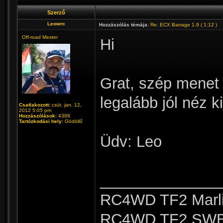
Szerző
Leowrc
Hozzászólás témája:
Re: ECX Barrage 1.9 ( 1:12 )
Off-road Mester
Hi
Grat, szép menet v
legalább jól néz k
Csatlakozott:
csüt. jan. 12,
2012 5:05 pm
Hozzászólások:
4388
Tartózkodási hely:
Gödöllő
Üdv: Leo
______________
RC4WD TF2 Marli
RC4WD TF2 SWB 