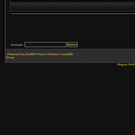
Keresés:
Powered by
phpBB
® Forum Software © phpBB
Group
Magyar ford