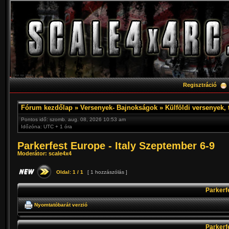
Regisztráció
Fórum kezdőlap
»
Versenyek- Bajnokságok
»
Külföldi versenyek, 
Pontos idő: szomb. aug. 08, 2026 10:53 am
Időzóna: UTC + 1 óra
Parkerfest Europe - Italy Szeptember 6-9
Moderátor:
scale4x4
Oldal:
1
/
1
[ 1 hozzászólás ]
Parkerfe
Nyomtatóbarát verzió
Parkerfe