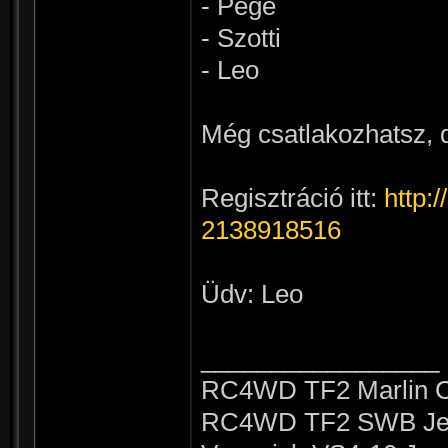
- Pege
- Szotti
- Leo
Még csatlakozhatsz, d
Regisztráció itt:
http:
2138918516
Üdv: Leo
_________________
RC4WD TF2 Marlin C
RC4WD TF2 SWB Jee