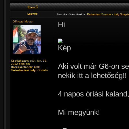
Szerző
Leowrc
Hozzászólás témája:
Parkerfest Europe - Italy Szep
Off-road Mester
Hi
Csatlakozott:
csüt. jan. 12,
2012 5:05 pm
Aki volt már G6-on sej
Hozzászólások:
4388
Tartózkodási hely:
Gödöllő
nekik itt a lehetőség!!
4 napos óriási kaland, 
Mi megyünk!