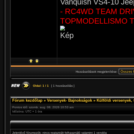
Vanquish VS4-10 Jee
- RC4WD TEAM DRI
TOPMODELLISMO T
Hozzászólások megjelenítése:
Oldal:
1
/
1
[ 1 hozzászólás ]
Fórum kezdőlap
»
Versenyek- Bajnokságok
»
Külföldi versenyek, 
Pontos idő: szomb. aug. 08, 2026 10:53 am
Időzóna: UTC + 1 óra
Jelenlévő fórumozók: nincs regisztrált felhasználó valamint 1 vendég