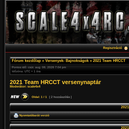
Regisztráció
Fórum kezdőlap
»
Versenyek- Bajnokságok
»
2021 Team HRCCT
Pontos idő: csüt. aug. 06, 2026 7:04 pm
Időzóna: UTC + 1 óra
2021 Team HRCCT versenynaptár
Moderátor:
scale4x4
Oldal:
1
/
1
[ 2 hozzászólás ]
2021
Nyomtatóbarát verzió
2021