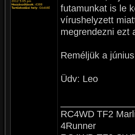
2012 5:05 pm
Hozzászólások:
4388
futamunkat is le 
Tartózkodási hely:
Gödöllő
vírushelyzett mia
megrendezni ezt a
Reméljük a június
Üdv: Leo
______________
RC4WD TF2 Marli
4Runner