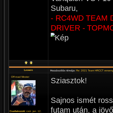
Subaru,
- RC4WD TEAM 
DRIVER - TOPM
Leowrc
Hozzászólás témája:
Re: 2021 Team HRCCT verseny
Off-road Mester
Sziasztok!
Sajnos ismét rossz
futam után, a jö
Csatlakozott:
csüt. jan. 12,