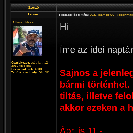
Szerző
Leowrc
Hozzászólás témája:
2021 Team HRCCT versenynap
Off-road Mester
Hi
Íme az idei naptár
Csatlakozott:
csüt. jan. 12,
2012 5:05 pm
Hozzászólások:
4388
Sajnos a jelenle
Tartózkodási hely:
Gödöllő
bármi történhet
tiltás, illetve fe
akkor ezeken a 
Április 11 -