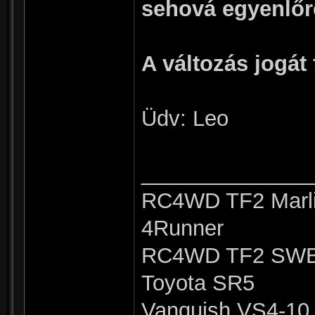
sehová egyenlőre
A változás jogát 
Üdv: Leo
______________
RC4WD TF2 Marli
4Runner
RC4WD TF2 SWB 
Toyota SR5
Vanquish VS4-10 