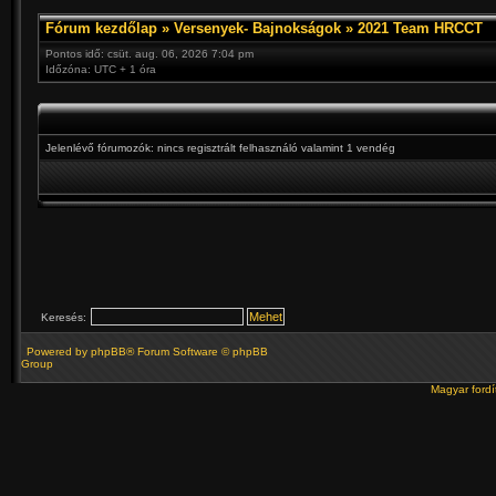
Fórum kezdőlap
»
Versenyek- Bajnokságok
»
2021 Team HRCCT
Pontos idő: csüt. aug. 06, 2026 7:04 pm
Időzóna: UTC + 1 óra
Jelenlévő fórumozók: nincs regisztrált felhasználó valamint 1 vendég
Keresés:
Powered by
phpBB
® Forum Software © phpBB
Group
Magyar ford