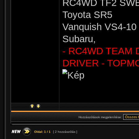
RC4WD TF2 SWB 
Toyota SR5
Vanquish VS4-10 
Subaru,
- RC4WD TEAM 
DRIVER - TOPM
Hozzászólások megjelenítése:
Oldal:
1
/
1
[ 2 hozzászólás ]