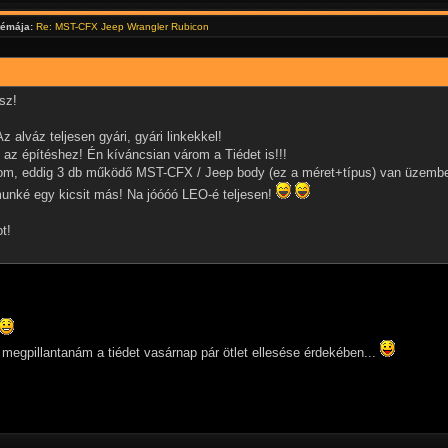
témája:
Re: MST-CFX Jeep Wrangler Rubicon
sz!
 alváz teljesen gyári, gyári linkekkel!
 az építéshez! Én kíváncsian várom a Tiédet is!!!
dom, eddig 3 db működő MST-CFX / Jeep body (ez a méret+típus) van üzemb
unké egy kicsit más! Na jóóóó LEO-é teljesen!
t!
 megpillantanám a tiédet vasárnap pár ötlet ellesése érdekében...