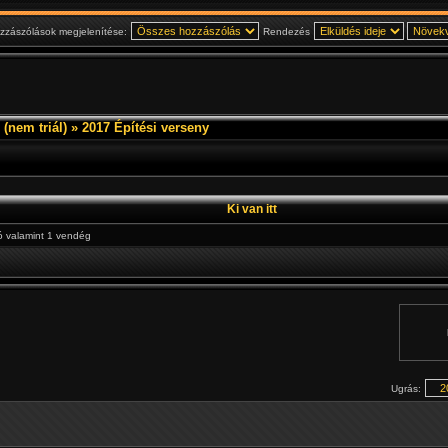
zzászólások megjelenítése:
Rendezés
(nem triál)
»
2017 Építési verseny
Ki van itt
ló valamint 1 vendég
Ugrás: