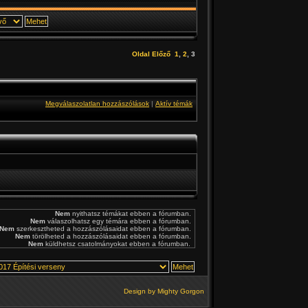
Oldal
Előző
1
,
2
,
3
Megválaszolatlan hozzászólások
|
Aktív témák
Nem
nyithatsz témákat ebben a fórumban.
Nem
válaszolhatsz egy témára ebben a fórumban.
Nem
szerkesztheted a hozzászólásaidat ebben a fórumban.
Nem
törölheted a hozzászólásaidat ebben a fórumban.
Nem
küldhetsz csatolmányokat ebben a fórumban.
Design by
Mighty Gorgon