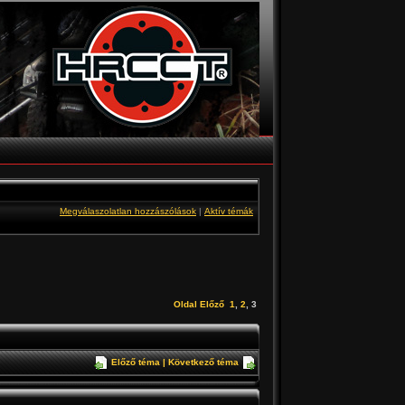
Megválaszolatlan hozzászólások
|
Aktív témák
Oldal
Előző
1
,
2
,
3
Előző téma
|
Következő téma