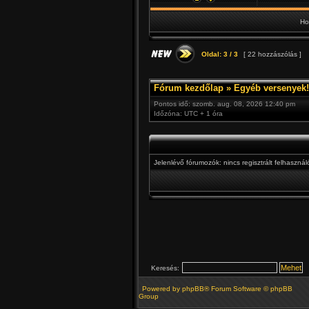
Ho
Oldal:
3
/
3
[ 22 hozzászólás ]
Fórum kezdőlap
»
Egyéb versenyek! 
Pontos idő: szomb. aug. 08, 2026 12:40 pm
Időzóna: UTC + 1 óra
Jelenlévő fórumozók: nincs regisztrált felhaszná
Keresés:
Powered by
phpBB
® Forum Software © phpBB
Group