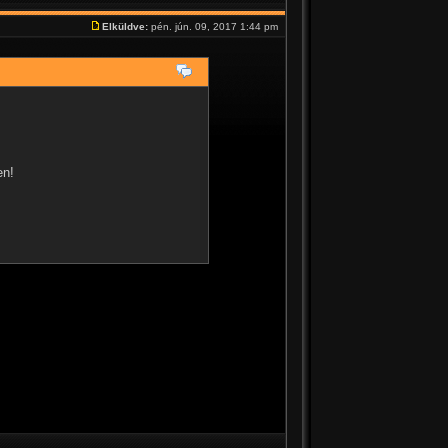
Elküldve:
pén. jún. 09, 2017 1:44 pm
en!