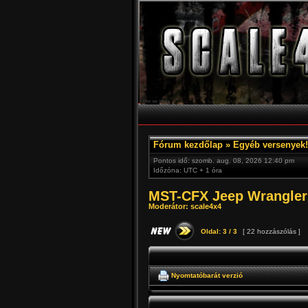
Fórum kezdőlap
»
Egyéb versenyek! 
Pontos idő: szomb. aug. 08, 2026 12:40 pm
Időzóna: UTC + 1 óra
MST-CFX Jeep Wrangler
Moderátor:
scale4x4
Oldal:
3
/
3
[ 22 hozzászólás ]
Nyomtatóbarát verzió