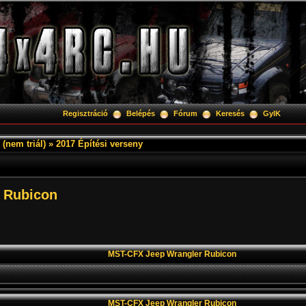
Regisztráció
Belépés
Fórum
Keresés
GyIK
(nem triál)
»
2017 Építési verseny
 Rubicon
MST-CFX Jeep Wrangler Rubicon
MST-CFX Jeep Wrangler Rubicon