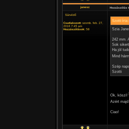
janesz
Hozzászólás 
Sárvédő
Szotti írta:
Csatlakozott:
szomb. feb. 27,
2016 7:45 am
Szia Jane
Hozzászólások:
58
242 mm. Az
Sok sikert
Ha jól tu
Mind hárm
Szép napo
Szotti
Ok, köszi!
Azért majd
Ciao!