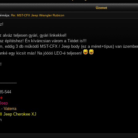
Üzenet
témája:
Re: MST-CFX Jeep Wrangler Rubicon
z!
alváz teljesen gyári, gyári linkekkel!
az építéshez! Én kíváncsian várom a Tiédet is!!!
om, eddig 3 db működő MST-CFX / Jeep body (ez a méret+típus) van üzembe
nké egy kicsit más! Na jóóóó LEO-é teljesen!
!
________
85-544
ie
Jeep
- Vaterra
II Jeep Cherokee XJ
h