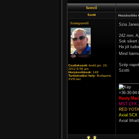
Szerző
Szotti
Hozzászólás 
Szalagszedő
Szia Janes
242 mm. Az 
Sok sikert 
Ha jól tud
Mind hármu
Szép napot
Csatlakozott:
kedd jan. 24,
2012 6:56 am
Szotti
Hozzászólások:
149
Tartózkodási hely:
Budapest,
XVIII.ker.
_________
+36-30-94-
Rusty Mar
MST CFX 
RED YOTA 
Axial SCX 
Axial Wrait