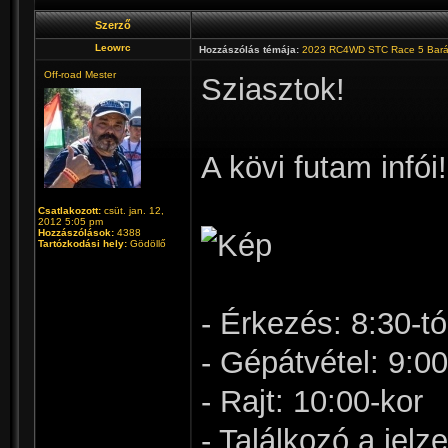
Szerző
Leowrc
Hozzászólás témája:
2023 RC4WD STC Race 5 Bará
Off-road Mester
Sziasztok!
A kövi futam infói!
Csatlakozott:
csüt. jan. 12,
2012 5:05 pm
Hozzászólások:
4388
Tartózkodási hely:
Gödöllő
- Érkezés: 8:30-tó
- Gépátvétel: 9:00
- Rajt: 10:00-kor
- Találkozó a jelz