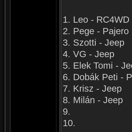
1. Leo - RC4WD
2. Pege - Pajero
3. Szotti - Jeep
4. VG - Jeep
5. Elek Tomi - J
6. Dobák Peti - P
7. Krisz - Jeep
8. Milán - Jeep
9.
10.