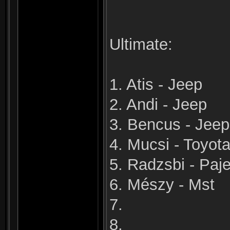
Ultimate:
1. Atis - Jeep
2. Andi - Jeep
3. Bencus - Jeep
4. Mucsi - Toyot
5. Radzsbi - Paj
6. Mészy - Mst
7.
8.