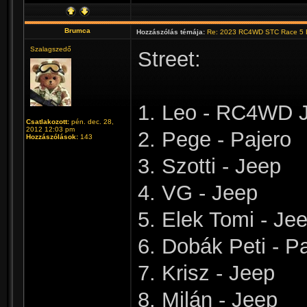
Brumca
Hozzászólás témája:
Re: 2023 RC4WD STC Race 5 B
Szalagszedő
Street:
1. Leo - RC4WD 
Csatlakozott:
pén. dec. 28,
2012 12:03 pm
2. Pege - Pajero
Hozzászólások:
143
3. Szotti - Jeep
4. VG - Jeep
5. Elek Tomi - Je
6. Dobák Peti - P
7. Krisz - Jeep
8. Milán - Jeep