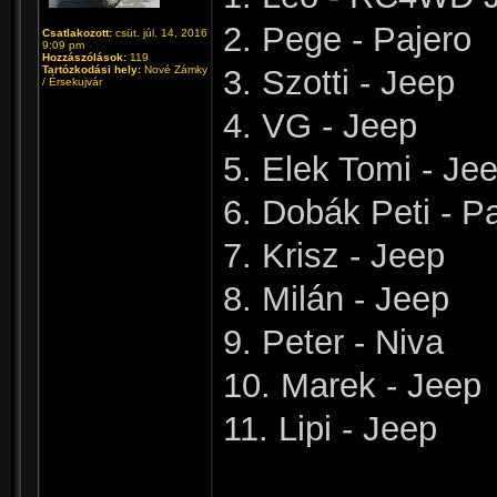
2. Pege - Pajero
Csatlakozott:
csüt. júl. 14, 2016
9:09 pm
Hozzászólások:
119
Tartózkodási hely:
Nové Zámky
3. Szotti - Jeep
/ Érsekujvár
4. VG - Jeep
5. Elek Tomi - Je
6. Dobák Peti - P
7. Krisz - Jeep
8. Milán - Jeep
9. Peter - Niva
10. Marek - Jeep
11. Lipi - Jeep