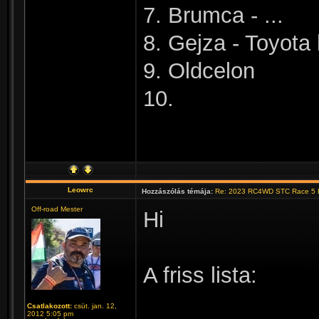
7. Brumca - ...
8. Gejza - Toyota
9. Oldcelon
10.
Leowrc
Hozzászólás témája:
Re: 2023 RC4WD STC Race 5 B
Off-road Mester
Hi
A friss lista:
Csatlakozott:
csüt. jan. 12,
2012 5:05 pm