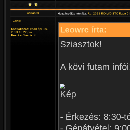
Collos89
Hozzászólás témája:
Re: 2023 RC4WD STC Race 5 B
Csirke
Leowrc írta:
Csatlakozott:
kedd ápr. 25,
2023 10:22 pm
Hozzászólások:
4
Sziasztok!
A kövi futam infói
- Érkezés: 8:30-tó
- Gépátvétel: 9:00