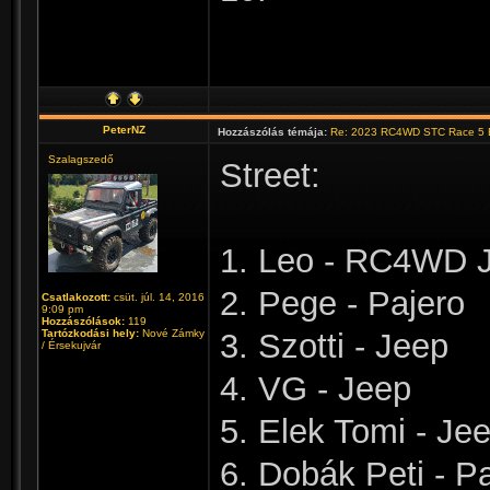
PeterNZ
Hozzászólás témája:
Re: 2023 RC4WD STC Race 5 B
Szalagszedő
Street:
1. Leo - RC4WD 
2. Pege - Pajero
Csatlakozott:
csüt. júl. 14, 2016
9:09 pm
Hozzászólások:
119
Tartózkodási hely:
Nové Zámky
3. Szotti - Jeep
/ Érsekujvár
4. VG - Jeep
5. Elek Tomi - Je
6. Dobák Peti - P