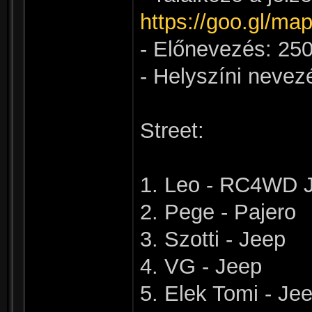
https://goo.gl/
- Előnevezés: 250
- Helyszíni nevez
Street:
1. Leo - RC4WD 
2. Pege - Pajero
3. Szotti - Jeep
4. VG - Jeep
5. Elek Tomi - Je