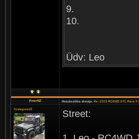
9.
10.
Üdv: Leo
PeterNZ
Hozzászólás témája:
Re: 2023 RC4WD STC Race 5 B
Szalagszedő
Street:
1. Leo - RC4WD 