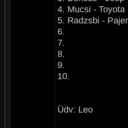
4. Mucsi - Toyota
5. Radzsbi - Paje
6.
7.
8.
9.
10.
Üdv: Leo