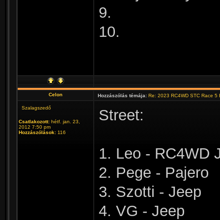
9.
10.
Celon
Hozzászólás témája:
Re: 2023 RC4WD STC Race 5 B
Szalagszedő
Street:
Csatlakozott:
hétf. jan. 23,
2012 7:50 pm
Hozzászólások:
116
1. Leo - RC4WD 
2. Pege - Pajero
3. Szotti - Jeep
4. VG - Jeep