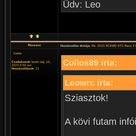
Üdv: Leo
Raveace
Hozzászólás témája:
Re: 2023 RC4WD STC Race 5 B
Csirke
Collos89 írta:
Csatlakozott:
kedd máj. 16,
2023 9:50 am
Hozzászólások:
21
Leowrc írta:
Sziasztok!
A kövi futam infói