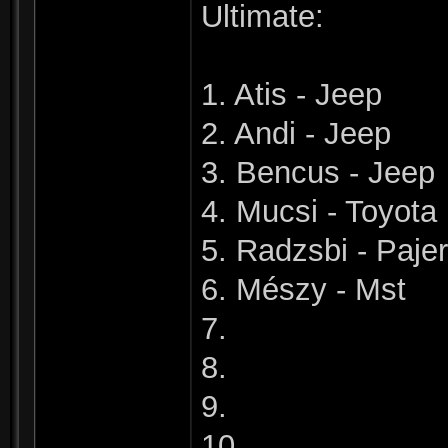
Ultimate:
1. Atis - Jeep
2. Andi - Jeep
3. Bencus - Jeep
4. Mucsi - Toyota
5. Radzsbi - Paje
6. Mészy - Mst
7.
8.
9.
10.