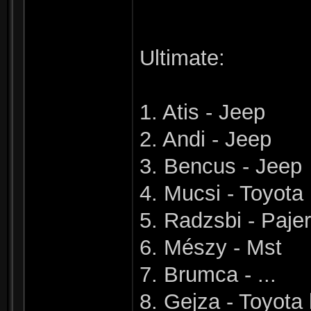
Ultimate:
1. Atis - Jeep
2. Andi - Jeep
3. Bencus - Jeep
4. Mucsi - Toyota
5. Radzsbi - Paje
6. Mészy - Mst
7. Brumca - ...
8. Gejza - Toyota