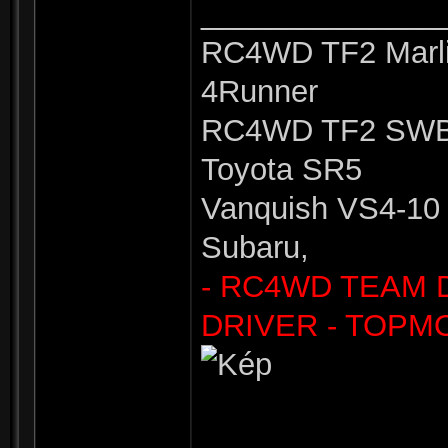
______________
RC4WD TF2 Marli
4Runner
RC4WD TF2 SWB 
Toyota SR5
Vanquish VS4-10 
Subaru,
- RC4WD TEAM 
DRIVER - TOPM