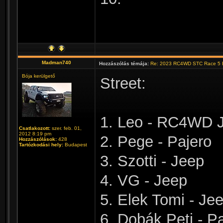
Madman740
Hozzászólás témája:
Re: 2023 RC4WD STC Race 5 B
Bója kerülgető
Street:
1. Leo - RC4WD 
Csatlakozott:
szer. feb. 01,
2012 8:19 pm
2. Pege - Pajero
Hozzászólások:
428
Tartózkodási hely:
Budapest
3. Szotti - Jeep
4. VG - Jeep
5. Elek Tomi - Je
6. Dobák Peti - P