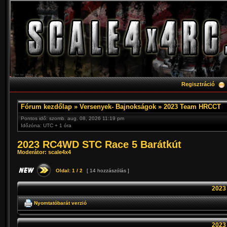
Regisztráció
Fórum kezdőlap
»
Versenyek- Bajnokságok
»
2023 Team HRCCT
Pontos idő: szomb. aug. 08, 2026 11:19 pm
Időzóna: UTC + 1 óra
2023 RC4WD STC Race 5 Barátkút
Moderátor:
scale4x4
Oldal:
1
/
2
[ 14 hozzászólás ]
2023
Nyomtatóbarát verzió
2023