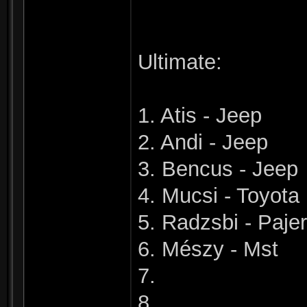
Ultimate:
1. Atis - Jeep
2. Andi - Jeep
3. Bencus - Jeep
4. Mucsi - Toyota
5. Radzsbi - Paje
6. Mészy - Mst
7.
8.