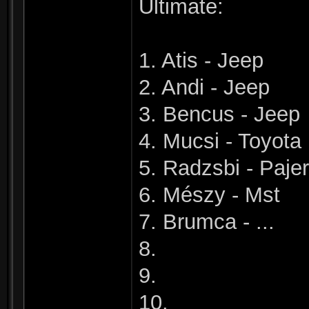
Ultimate:
1. Atis - Jeep
2. Andi - Jeep
3. Bencus - Jeep
4. Mucsi - Toyota
5. Radzsbi - Paje
6. Mészy - Mst
7. Brumca - ...
8.
9.
10.